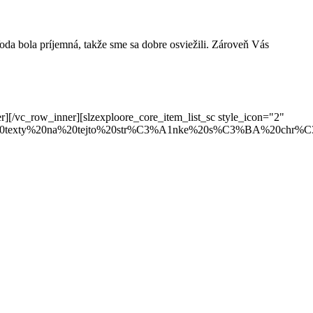
Voda bola príjemná, takže sme sa dobre osviežili. Zároveň Vás
][/vc_row_inner][slzexploore_core_item_list_sc style_icon="2"
a%20texty%20na%20tejto%20str%C3%A1nke%20s%C3%BA%2