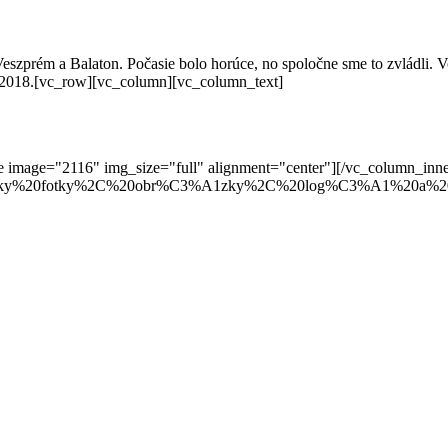
Veszprém a Balaton. Počasie bolo horúce,
no spoločne sme to zvládli. 
018.[vc_row][vc_column][vc_column_text]
 image="2116" img_size="full" alignment="center"][/vc_column_inner
1etky%20fotky%2C%20obr%C3%A1zky%2C%20log%C3%A1%20