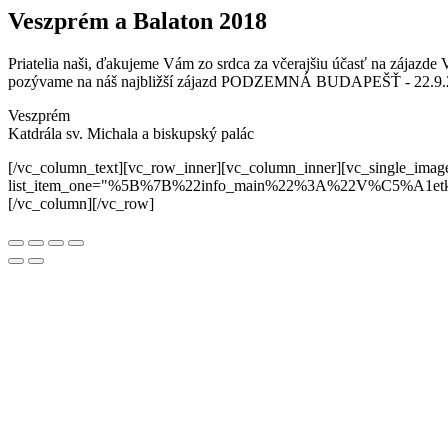
Veszprém a Balaton 2018
Priatelia naši,
ďakujeme Vám zo srdca za včerajšiu účasť na zájazde 
pozývame na náš najbližší zájazd PODZEMNÁ BUDAPEŠŤ - 22.9.2
Veszprém
Katdrála sv. Michala a biskupský palác
[/vc_column_text][vc_row_inner][vc_column_inner][vc_single_image
list_item_one="%5B%7B%22info_main%22%3A%22V%C5%A
[/vc_column][/vc_row]