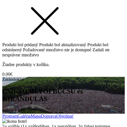
Produkt bol pridaný
Produkt bol aktualizovaný
Produkt bol
odstránený
Požadované množstvo nie je dostupné
Zadali ste
nesprávne množstvo
Žiadne produkty v košíku.
0.00
€
Zarándoklat
CSÍKSOMLYÓI BÚCSÚ és
KIRÁNDULÁS
Május 13-18. 2027
Program
Galéria
Mapa
Doprava
Objednať
5× szállás (1× szállodában, 1× panzióban, 3× falusi turizmus