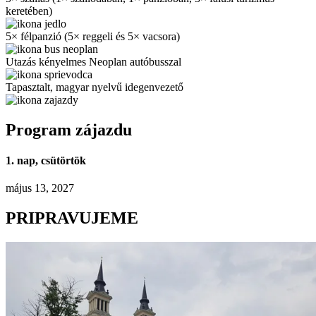
keretében)
5× félpanzió (5× reggeli és 5× vacsora)
Utazás kényelmes Neoplan autóbusszal
Tapasztalt, magyar nyelvű idegenvezető
Program zájazdu
1. nap, csütörtök
május 13, 2027
PRIPRAVUJEME