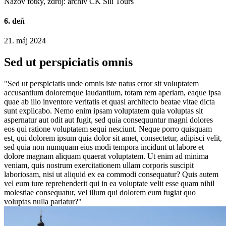
Názov fotky, zdroj: archív CK Sili Tours
6. deň
21. máj 2024
Sed ut perspiciatis omnis
"Sed ut perspiciatis unde omnis iste natus error sit voluptatem
accusantium doloremque laudantium, totam rem aperiam, eaque ipsa
quae ab illo inventore veritatis et quasi architecto beatae vitae dicta
sunt explicabo. Nemo enim ipsam voluptatem quia voluptas sit
aspernatur aut odit aut fugit, sed quia consequuntur magni dolores
eos qui ratione voluptatem sequi nesciunt. Neque porro quisquam
est, qui dolorem ipsum quia dolor sit amet, consectetur, adipisci velit,
sed quia non numquam eius modi tempora incidunt ut labore et
dolore magnam aliquam quaerat voluptatem. Ut enim ad minima
veniam, quis nostrum exercitationem ullam corporis suscipit
laboriosam, nisi ut aliquid ex ea commodi consequatur? Quis autem
vel eum iure reprehenderit qui in ea voluptate velit esse quam nihil
molestiae consequatur, vel illum qui dolorem eum fugiat quo
voluptas nulla pariatur?"