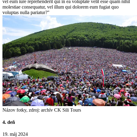
vel eum iure reprehenderit qui in ea voluptate velit esse quam nihil
molestiae consequatur, vel illum qui dolorem eum fugiat quo
voluptas nulla pariatur?"
Názov fotky, zdroj: archív CK Sili Tours
4. deň
19. máj 2024