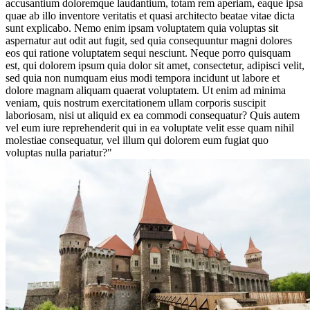
accusantium doloremque laudantium, totam rem aperiam, eaque ipsa
quae ab illo inventore veritatis et quasi architecto beatae vitae dicta
sunt explicabo. Nemo enim ipsam voluptatem quia voluptas sit
aspernatur aut odit aut fugit, sed quia consequuntur magni dolores
eos qui ratione voluptatem sequi nesciunt. Neque porro quisquam
est, qui dolorem ipsum quia dolor sit amet, consectetur, adipisci velit,
sed quia non numquam eius modi tempora incidunt ut labore et
dolore magnam aliquam quaerat voluptatem. Ut enim ad minima
veniam, quis nostrum exercitationem ullam corporis suscipit
laboriosam, nisi ut aliquid ex ea commodi consequatur? Quis autem
vel eum iure reprehenderit qui in ea voluptate velit esse quam nihil
molestiae consequatur, vel illum qui dolorem eum fugiat quo
voluptas nulla pariatur?"