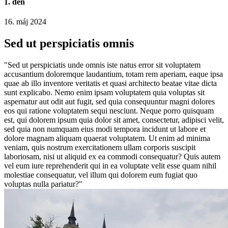
1. deň
16. máj 2024
Sed ut perspiciatis omnis
"Sed ut perspiciatis unde omnis iste natus error sit voluptatem
accusantium doloremque laudantium, totam rem aperiam, eaque ipsa
quae ab illo inventore veritatis et quasi architecto beatae vitae dicta
sunt explicabo. Nemo enim ipsam voluptatem quia voluptas sit
aspernatur aut odit aut fugit, sed quia consequuntur magni dolores
eos qui ratione voluptatem sequi nesciunt. Neque porro quisquam
est, qui dolorem ipsum quia dolor sit amet, consectetur, adipisci velit,
sed quia non numquam eius modi tempora incidunt ut labore et
dolore magnam aliquam quaerat voluptatem. Ut enim ad minima
veniam, quis nostrum exercitationem ullam corporis suscipit
laboriosam, nisi ut aliquid ex ea commodi consequatur? Quis autem
vel eum iure reprehenderit qui in ea voluptate velit esse quam nihil
molestiae consequatur, vel illum qui dolorem eum fugiat quo
voluptas nulla pariatur?"