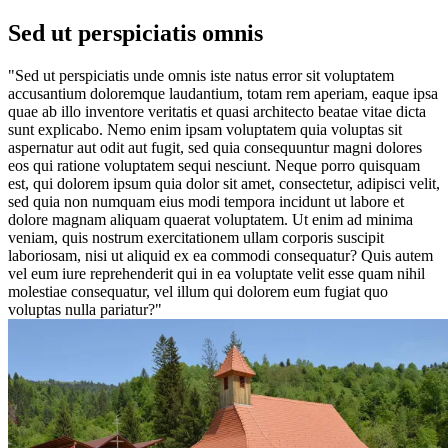
Sed ut perspiciatis omnis
"Sed ut perspiciatis unde omnis iste natus error sit voluptatem
accusantium doloremque laudantium, totam rem aperiam, eaque ipsa
quae ab illo inventore veritatis et quasi architecto beatae vitae dicta
sunt explicabo. Nemo enim ipsam voluptatem quia voluptas sit
aspernatur aut odit aut fugit, sed quia consequuntur magni dolores
eos qui ratione voluptatem sequi nesciunt. Neque porro quisquam
est, qui dolorem ipsum quia dolor sit amet, consectetur, adipisci velit,
sed quia non numquam eius modi tempora incidunt ut labore et
dolore magnam aliquam quaerat voluptatem. Ut enim ad minima
veniam, quis nostrum exercitationem ullam corporis suscipit
laboriosam, nisi ut aliquid ex ea commodi consequatur? Quis autem
vel eum iure reprehenderit qui in ea voluptate velit esse quam nihil
molestiae consequatur, vel illum qui dolorem eum fugiat quo
voluptas nulla pariatur?"