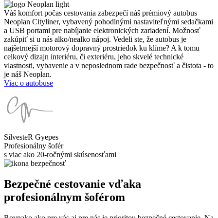
Váš komfort počas cestovania zabezpečí náš prémiový autobus
Neoplan Cityliner, vybavený pohodlnými nastaviteľnými sedačkami
a USB portami pre nabíjanie elektronických zariadení. Možnosť
zakúpiť si u nás alko/nealko nápoj. Vedeli ste, že autobus je
najšetrnejší motorový dopravný prostriedok ku klíme? A k tomu
celkový dizajn interiéru, či exteriéru, jeho skvelé technické
vlastnosti, vybavenie a v neposlednom rade bezpečnosť a čistota - to
je náš Neoplan.
Viac o autobuse
SilvesteR Gyepes
Profesionálny šofér
s viac ako 20-ročnými skúsenosťami
Bezpečné cestovanie vďaka
profesionálnym šoférom
Rovnako ako pre vás aj pre nás je prioritou bezpečné cestovanie. Na