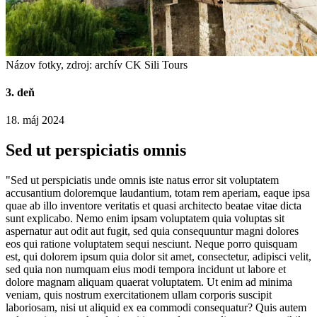
Názov fotky, zdroj: archív CK Sili Tours
3. deň
18. máj 2024
Sed ut perspiciatis omnis
"Sed ut perspiciatis unde omnis iste natus error sit voluptatem
accusantium doloremque laudantium, totam rem aperiam, eaque ipsa
quae ab illo inventore veritatis et quasi architecto beatae vitae dicta
sunt explicabo. Nemo enim ipsam voluptatem quia voluptas sit
aspernatur aut odit aut fugit, sed quia consequuntur magni dolores
eos qui ratione voluptatem sequi nesciunt. Neque porro quisquam
est, qui dolorem ipsum quia dolor sit amet, consectetur, adipisci velit,
sed quia non numquam eius modi tempora incidunt ut labore et
dolore magnam aliquam quaerat voluptatem. Ut enim ad minima
veniam, quis nostrum exercitationem ullam corporis suscipit
laboriosam, nisi ut aliquid ex ea commodi consequatur? Quis autem