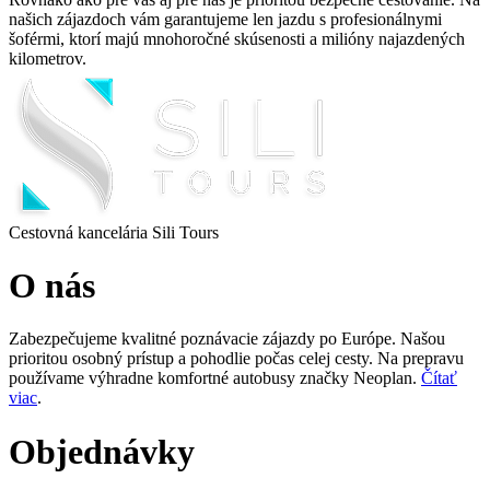
našich zájazdoch vám garantujeme len jazdu s profesionálnymi
šoférmi, ktorí majú mnohoročné skúsenosti a milióny najazdených
kilometrov.
Cestovná kancelária Sili Tours
O nás
Zabezpečujeme kvalitné poznávacie zájazdy po Európe. Našou
prioritou osobný prístup a pohodlie počas celej cesty. Na prepravu
používame výhradne komfortné autobusy značky Neoplan.
Čítať
viac
.
Objednávky